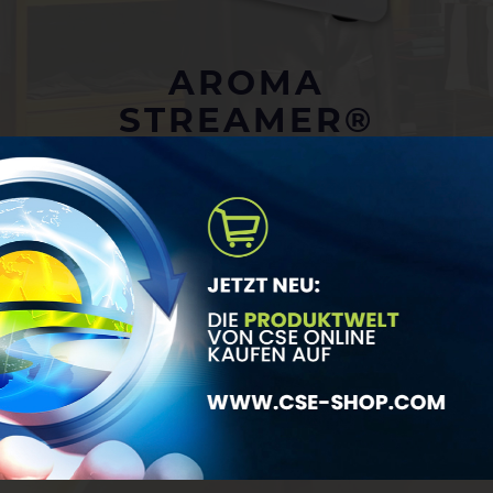
AROMA
STREAMER®
KOLLEKTION
PROFESSIONELLE RAUMDUFTGERÄTE
Alle Duftgeräte, vom kleinen Duftspender
(ca. 50qm Flächenbeduftung wie z.B. Büro) bis hin
zum Großgerät (ca. 2000 qm Flächenbeduftung wie
z.B. Einsatz in den Klimaanlagen von Flughäfen),
entsprechen dem aktuellen Stand der
Duftgeräteentwicklung.
Das Prinzip der Kaltverdunstung
gewährleistet eine mikrofeine Vernebelung.